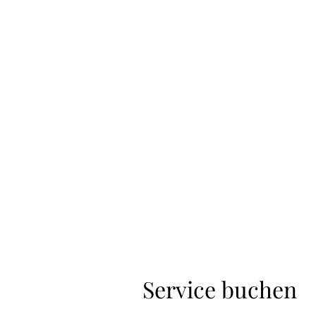
Start
Aktuell
Bands aufgepasst meldet Euch
housi@housisbikerbar.com
Service buchen