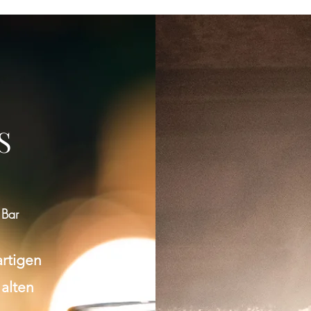
S
 Bar
artigen
 alten