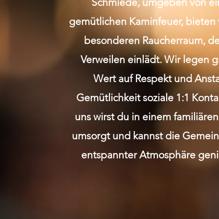
Schmiede, umgeben von e
gemütlichen Kaminfeuer, bieten 
besonderen Raucherraum, de
Verweilen einlädt. Wir legen 
Wert auf Respekt und Anst
Gemütlichkeit soziale 1:1 Kont
uns wirst du in einem familiäre
umsorgt und kannst die Gemeins
entspannter Atmosphäre geni