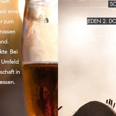
inem
SO
wir einen
JEDEN 2. 
r zum
grossen
and.
akte Bei
n Umfeld
chaft in
essen.