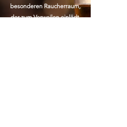
besonderen Raucherraum,
der zum Verweilen einlädt.
Wir legen grossen Wert auf
Respekt und Anstand.
Gemütlichkeit soziale 1:1
Kontakte Bei uns wirst du in
einem familiären Umfeld
umsorgt und kannst die
Gemeinschaft in entspannter
Atmosphäre geniessen.
ÖFFNUNGSZEITEN