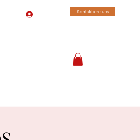
Kontaktiere uns
Anmelden
079 455 42 71
ÖS