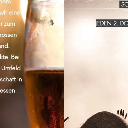
inem
SO
wir einen
JEDEN 2. 
r zum
grossen
and.
akte Bei
n Umfeld
chaft in
essen.