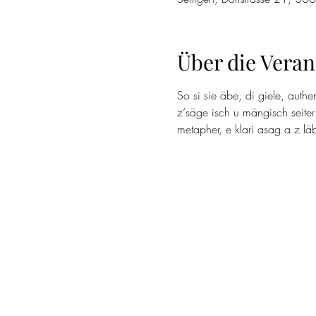
Über die Veran
So si sie äbe, di giele, authe
z‘säge isch u mängisch seiter
metapher, e klari asag a z läb