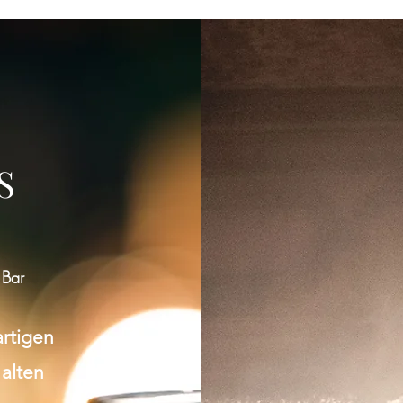
ltung teilen
S
 Bar
artigen
 alten