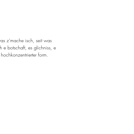
 was z‘mache isch, seit was 
e botschaft, es glichniss, e 
 hochkonzentrierter form.