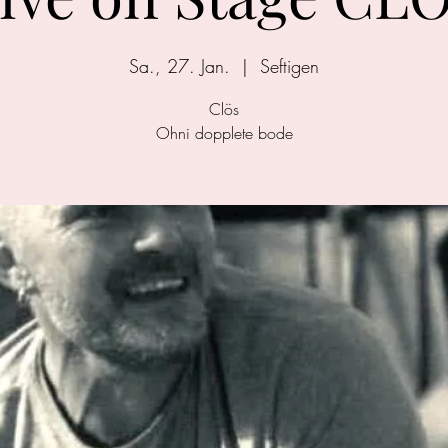
Sa., 27. Jan.
  |  
Seftigen
Clös
Ohni dopplete bode