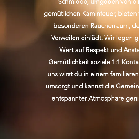
Schmiede, umgeben von e
gemütlichen Kaminfeuer, bieten 
besonderen Raucherraum, de
Verweilen einlädt. Wir legen 
Wert auf Respekt und Anst
Gemütlichkeit soziale 1:1 Kont
uns wirst du in einem familiäre
umsorgt und kannst die Gemeins
entspannter Atmosphäre geni