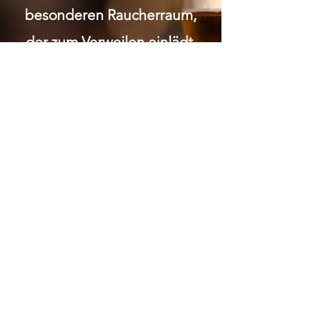
besonderen Raucherraum,
der zum Verweilen einlädt.
Wir legen grossen Wert auf
Respekt und Anstand.
Gemütlichkeit soziale 1:1
Kontakte Bei uns wirst du in
einem familiären Umfeld
umsorgt und kannst die
Gemeinschaft in entspannter
Atmosphäre geniessen.
ÖFFNUNGSZEITEN