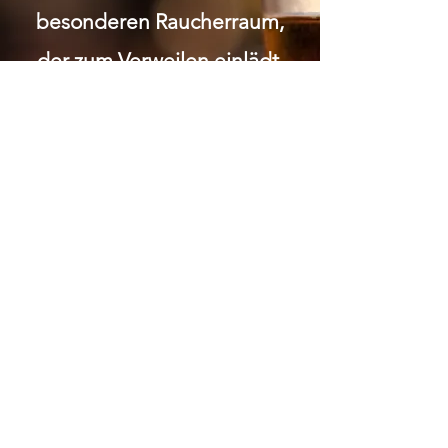
besonderen Raucherraum,
der zum Verweilen einlädt.
Wir legen grossen Wert auf
Respekt und Anstand.
Gemütlichkeit soziale 1:1
Kontakte Bei uns wirst du in
einem familiären Umfeld
umsorgt und kannst die
Gemeinschaft in entspannter
Atmosphäre geniessen.
ÖFFNUNGSZEITEN