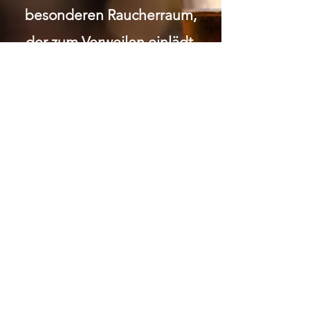
besonderen Raucherraum,
der zum Verweilen einlädt.
Wir legen grossen Wert auf
Respekt und Anstand.
Gemütlichkeit soziale 1:1
Kontakte Bei uns wirst du in
einem familiären Umfeld
umsorgt und kannst die
Gemeinschaft in entspannter
Atmosphäre geniessen.
ÖFFNUNGSZEITEN