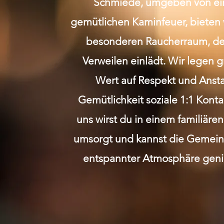
Schmiede, umgeben von e
gemütlichen Kaminfeuer, bieten 
besonderen Raucherraum, de
Verweilen einlädt. Wir legen 
Wert auf Respekt und Anst
Gemütlichkeit soziale 1:1 Kont
uns wirst du in einem familiäre
umsorgt und kannst die Gemeins
entspannter Atmosphäre geni