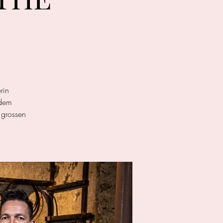
rin
 dem
 grossen