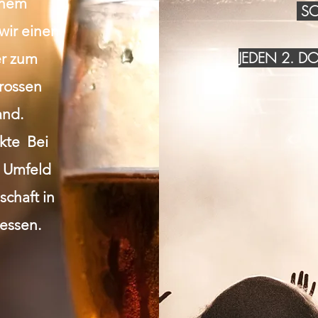
inem
SO
wir einen
JEDEN 2. 
r zum
grossen
and.
akte Bei
n Umfeld
chaft in
essen.