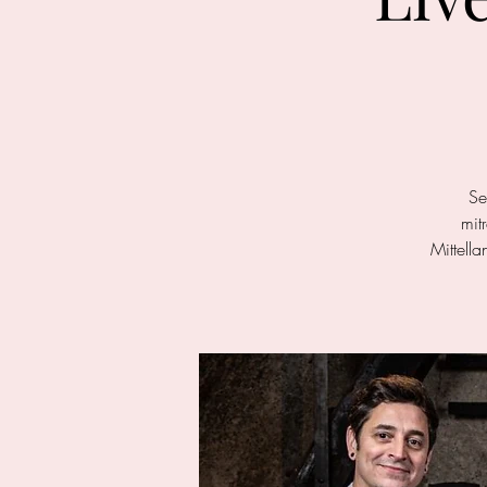
Se
mit
Mittell