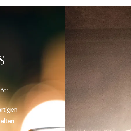
ltung teilen
S
 Bar
artigen
 alten