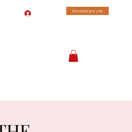
Kontaktiere uns
Anmelden
079 455 42 71
 THE