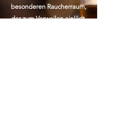
besonderen Raucherraum,
der zum Verweilen einlädt.
Wir legen grossen Wert auf
Respekt und Anstand.
Gemütlichkeit soziale 1:1
Kontakte Bei uns wirst du in
einem familiären Umfeld
umsorgt und kannst die
Gemeinschaft in entspannter
Atmosphäre geniessen.
ÖFFNUNGSZEITEN