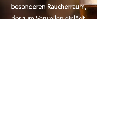
besonderen Raucherraum,
der zum Verweilen einlädt.
Wir legen grossen Wert auf
Respekt und Anstand.
Gemütlichkeit soziale 1:1
Kontakte Bei uns wirst du in
einem familiären Umfeld
umsorgt und kannst die
Gemeinschaft in entspannter
Atmosphäre geniessen.
ÖFFNUNGSZEITEN