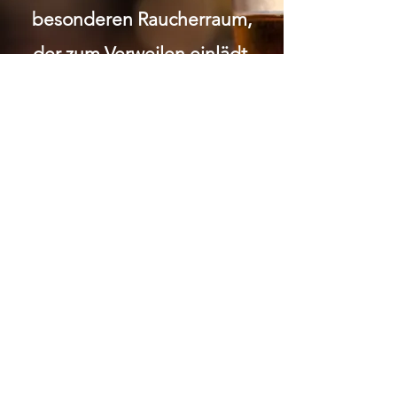
besonderen Raucherraum,
der zum Verweilen einlädt.
Wir legen grossen Wert auf
Respekt und Anstand.
Gemütlichkeit soziale 1:1
Kontakte Bei uns wirst du in
einem familiären Umfeld
umsorgt und kannst die
Gemeinschaft in entspannter
Atmosphäre geniessen.
ÖFFNUNGSZEITEN