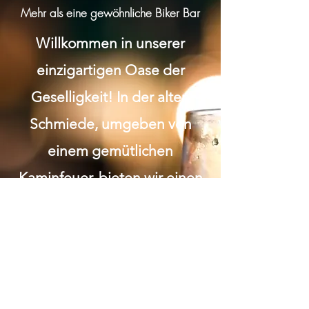
Mehr als eine gewöhnliche Biker Bar
Willkommen in unserer
einzigartigen Oase der
Geselligkeit! In der alten
Schmiede, umgeben von
einem gemütlichen
Kaminfeuer, bieten wir einen
besonderen Raucherraum,
der zum Verweilen einlädt.
Wir legen grossen Wert auf
Respekt und Anstand.