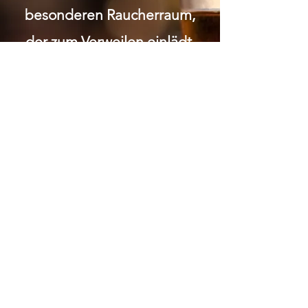
besonderen Raucherraum,
der zum Verweilen einlädt.
Wir legen grossen Wert auf
Respekt und Anstand.
Gemütlichkeit soziale 1:1
Kontakte Bei uns wirst du in
einem familiären Umfeld
umsorgt und kannst die
Gemeinschaft in entspannter
Atmosphäre geniessen.
ÖFFNUNGSZEITEN