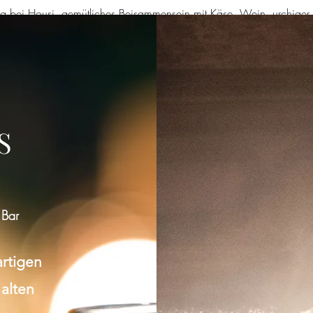
ng bei Housi, gemütliches Beisammensein mit Käse, Wein, urchiger
S
 Bar
artigen
 alten