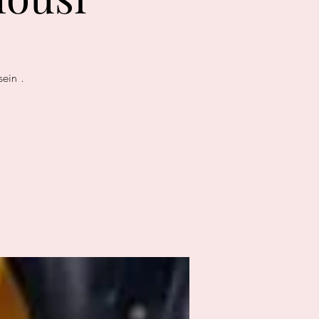
sein .