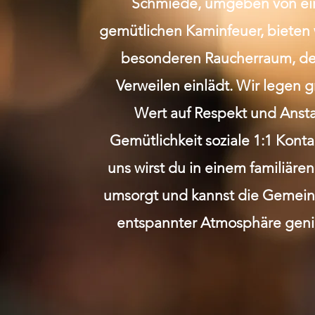
Schmiede, umgeben von e
Diese Veransta
gemütlichen Kaminfeuer, bieten 
besonderen Raucherraum, de
Verweilen einlädt. Wir legen 
Wert auf Respekt und Anst
Gemütlichkeit soziale 1:1 Kont
uns wirst du in einem familiäre
umsorgt und kannst die Gemeins
entspannter Atmosphäre geni