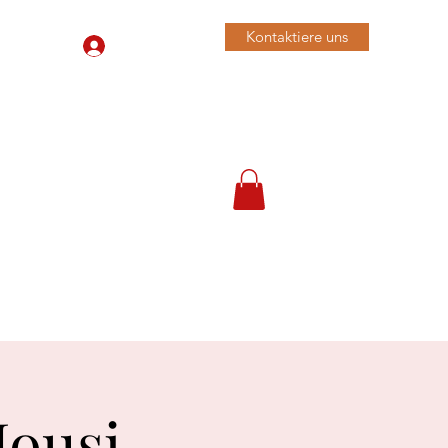
Kontaktiere uns
Anmelden
079 455 42 71
Housi