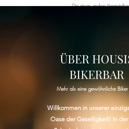
Die etwas andere Veranstaltu
Plausch.
ÜBER HOUSI
BIKERBAR
Mehr als eine gewöhnliche Biker
Willkommen in unserer einzig
Oase der Geselligkeit! In der