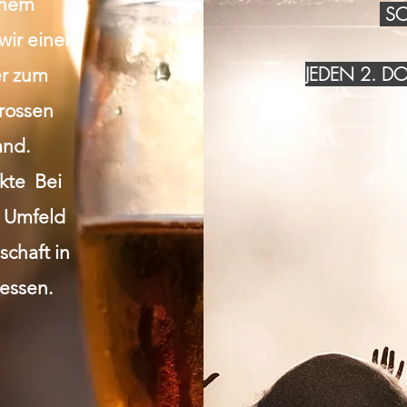
inem
SO
wir einen
JEDEN 2. 
r zum
grossen
and.
akte Bei
n Umfeld
chaft in
essen.