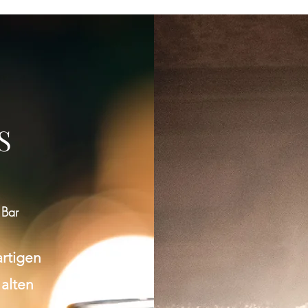
Gruppe konnte nicht gefunden werden
Bitte zur Gruppenliste zurückkehren und es erneut versuchen.
S
Zur Gruppenliste
 Bar
artigen
 alten