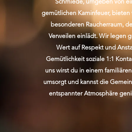
Schmiede, umgeben von e
gemütlichen Kaminfeuer, bieten 
besonderen Raucherraum, de
Verweilen einlädt. Wir legen 
Wert auf Respekt und Anst
Gemütlichkeit soziale 1:1 Kont
uns wirst du in einem familiäre
umsorgt und kannst die Gemeins
entspannter Atmosphäre geni