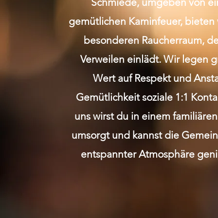
Schmiede, umgeben von e
gemütlichen Kaminfeuer, bieten 
besonderen Raucherraum, de
Verweilen einlädt. Wir legen 
Wert auf Respekt und Anst
Gemütlichkeit soziale 1:1 Kont
uns wirst du in einem familiäre
umsorgt und kannst die Gemeins
entspannter Atmosphäre geni