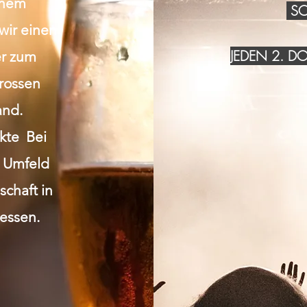
inem
SO
wir einen
JEDEN 2. 
r zum
grossen
and.
akte Bei
n Umfeld
chaft in
essen.