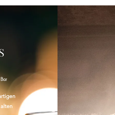
S
 Bar
artigen
 alten