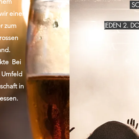
inem
SO
wir einen
JEDEN 2. 
r zum
grossen
and.
akte Bei
n Umfeld
chaft in
essen.