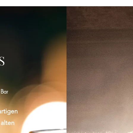
Gruppe konnte nicht gefunden werden
Bitte zur Gruppenliste zurückkehren und es erneut versuchen.
S
Zur Gruppenliste
 Bar
artigen
 alten