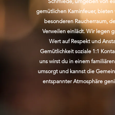
Schmiede, umgeben von e
gemütlichen Kaminfeuer, bieten 
besonderen Raucherraum, de
Verweilen einlädt. Wir legen 
Wert auf Respekt und Anst
Gemütlichkeit soziale 1:1 Kont
uns wirst du in einem familiäre
umsorgt und kannst die Gemeins
entspannter Atmosphäre geni