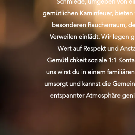
Schmiede, umgeben von e
gemütlichen Kaminfeuer, bieten 
besonderen Raucherraum, de
Verweilen einlädt. Wir legen 
Wert auf Respekt und Anst
Gemütlichkeit soziale 1:1 Kont
uns wirst du in einem familiäre
umsorgt und kannst die Gemeins
entspannter Atmosphäre geni