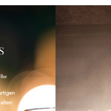
Gruppe konnte nicht gefunden werden
Bitte zur Gruppenliste zurückkehren und es erneut versuchen.
S
Zur Gruppenliste
 Bar
artigen
 alten