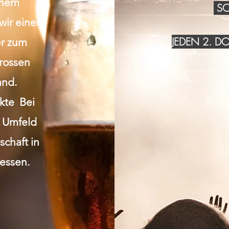
inem
SO
wir einen
JEDEN 2. 
r zum
grossen
and.
akte Bei
n Umfeld
chaft in
essen.