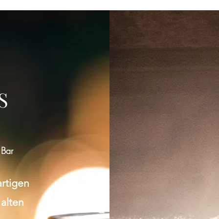
Gruppe konnte nicht gefunden werden
Bitte zur Gruppenliste zurückkehren und es erneut versuchen.
S
Zur Gruppenliste
 Bar
artigen
 alten