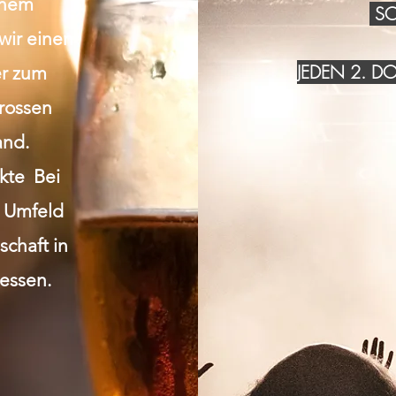
inem
SO
wir einen
JEDEN 2. 
r zum
grossen
and.
akte Bei
n Umfeld
chaft in
essen.