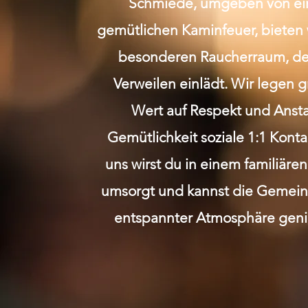
Schmiede, umgeben von e
gemütlichen Kaminfeuer, bieten 
besonderen Raucherraum, de
Verweilen einlädt. Wir legen 
Wert auf Respekt und Anst
Gemütlichkeit soziale 1:1 Kont
uns wirst du in einem familiäre
umsorgt und kannst die Gemeins
entspannter Atmosphäre geni