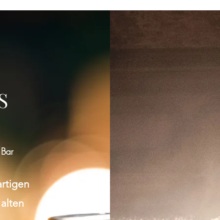
S
 Bar
artigen
 alten