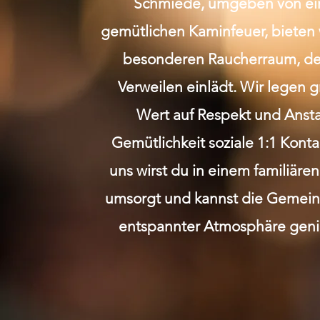
Schmiede, umgeben von e
gemütlichen Kaminfeuer, bieten 
besonderen Raucherraum, de
Verweilen einlädt. Wir legen 
Wert auf Respekt und Anst
Gemütlichkeit soziale 1:1 Kont
uns wirst du in einem familiäre
umsorgt und kannst die Gemeins
entspannter Atmosphäre geni