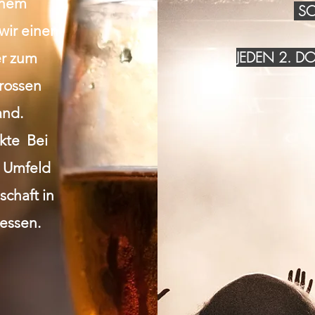
inem
SO
wir einen
JEDEN 2. 
r zum
grossen
and.
akte Bei
n Umfeld
chaft in
essen.