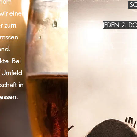
inem
SO
wir einen
JEDEN 2. 
r zum
grossen
and.
akte Bei
n Umfeld
chaft in
essen.