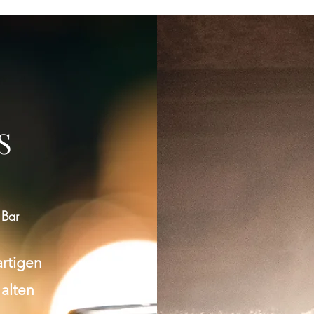
Gruppe konnte nicht gefunden werden
Bitte zur Gruppenliste zurückkehren und es erneut versuchen.
S
Zur Gruppenliste
 Bar
artigen
 alten