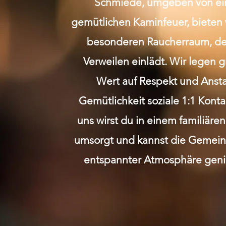
Schmiede, umgeben von e
gemütlichen Kaminfeuer, bieten 
besonderen Raucherraum, de
Verweilen einlädt. Wir legen 
Wert auf Respekt und Anst
Gemütlichkeit soziale 1:1 Kont
uns wirst du in einem familiäre
umsorgt und kannst die Gemeins
entspannter Atmosphäre geni