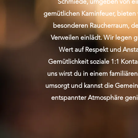
Schmiede, umgeben von e
gemütlichen Kaminfeuer, bieten 
besonderen Raucherraum, de
Verweilen einlädt. Wir legen 
Wert auf Respekt und Anst
Gemütlichkeit soziale 1:1 Kont
uns wirst du in einem familiäre
umsorgt und kannst die Gemeins
entspannter Atmosphäre geni