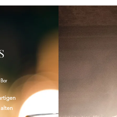
Gruppe konnte nicht gefunden werden
Bitte zur Gruppenliste zurückkehren und es erneut versuchen.
S
Zur Gruppenliste
 Bar
artigen
 alten