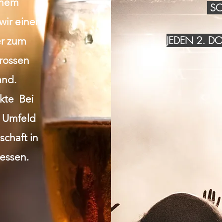
inem
SO
wir einen
JEDEN 2. 
r zum
grossen
and.
akte Bei
n Umfeld
chaft in
essen.