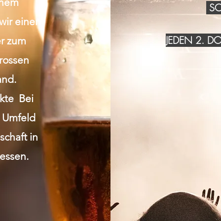
inem
SO
wir einen
JEDEN 2. 
r zum
grossen
and.
akte Bei
n Umfeld
chaft in
essen.