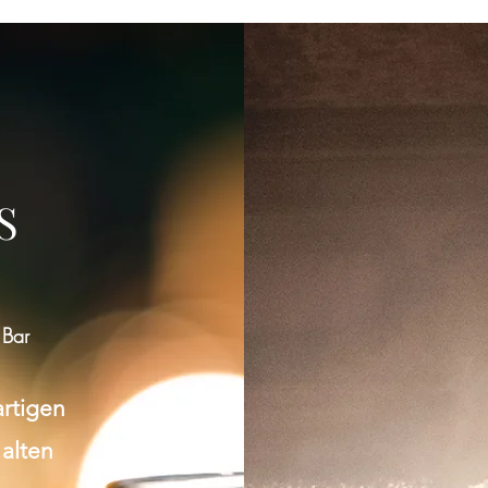
Gruppe konnte nicht gefunden werden
Bitte zur Gruppenliste zurückkehren und es erneut versuchen.
S
Zur Gruppenliste
 Bar
artigen
 alten