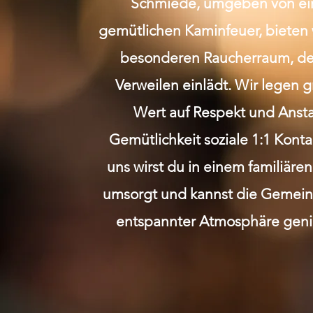
Schmiede, umgeben von e
gemütlichen Kaminfeuer, bieten 
besonderen Raucherraum, de
Verweilen einlädt. Wir legen 
Wert auf Respekt und Anst
Gemütlichkeit soziale 1:1 Kont
uns wirst du in einem familiäre
umsorgt und kannst die Gemeins
entspannter Atmosphäre geni