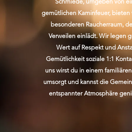
Schmiede, umgeben von e
gemütlichen Kaminfeuer, bieten 
besonderen Raucherraum, de
Verweilen einlädt. Wir legen 
Wert auf Respekt und Anst
Gemütlichkeit soziale 1:1 Kont
uns wirst du in einem familiäre
umsorgt und kannst die Gemeins
entspannter Atmosphäre geni