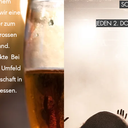
inem
SO
wir einen
JEDEN 2. 
r zum
grossen
and.
akte Bei
n Umfeld
chaft in
essen.