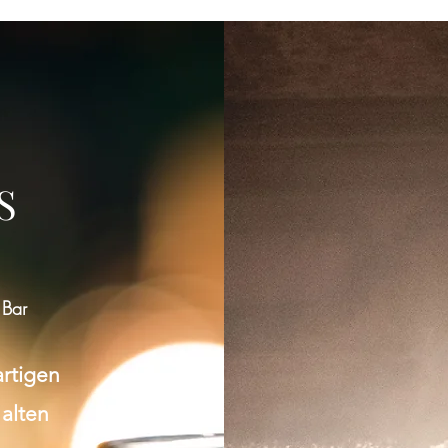
Gruppe konnte nicht gefunden werden
Bitte zur Gruppenliste zurückkehren und es erneut versuchen.
S
Zur Gruppenliste
 Bar
artigen
 alten