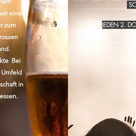
inem
SO
wir einen
JEDEN 2. 
r zum
grossen
and.
akte Bei
n Umfeld
chaft in
essen.