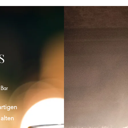
Gruppe konnte nicht gefunden werden
Bitte zur Gruppenliste zurückkehren und es erneut versuchen.
S
Zur Gruppenliste
 Bar
artigen
 alten