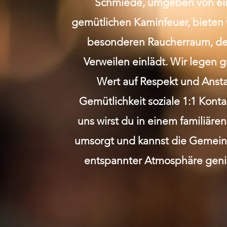
Schmiede, umgeben von e
gemütlichen Kaminfeuer, bieten 
besonderen Raucherraum, de
Verweilen einlädt. Wir legen 
Wert auf Respekt und Anst
Gemütlichkeit soziale 1:1 Kont
uns wirst du in einem familiäre
umsorgt und kannst die Gemeins
entspannter Atmosphäre geni