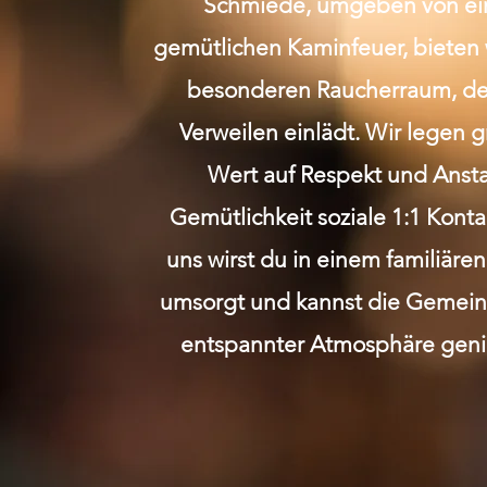
Schmiede, umgeben von e
gemütlichen Kaminfeuer, bieten 
besonderen Raucherraum, de
Verweilen einlädt. Wir legen 
Wert auf Respekt und Anst
Gemütlichkeit soziale 1:1 Kont
uns wirst du in einem familiäre
umsorgt und kannst die Gemeins
entspannter Atmosphäre geni