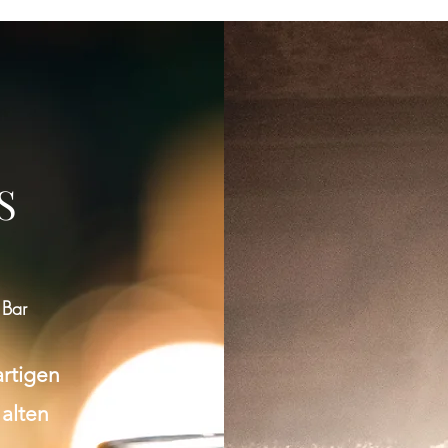
S
 Bar
artigen
 alten