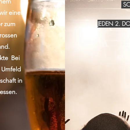
inem
SO
wir einen
JEDEN 2. 
r zum
grossen
and.
akte Bei
n Umfeld
chaft in
essen.