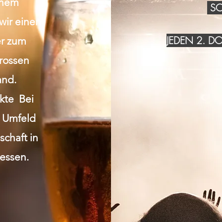
inem
SO
wir einen
JEDEN 2. 
r zum
grossen
and.
akte Bei
n Umfeld
chaft in
essen.