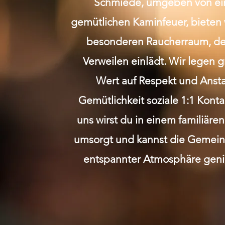
Schmiede, umgeben von e
gemütlichen Kaminfeuer, bieten 
besonderen Raucherraum, de
Verweilen einlädt. Wir legen 
Wert auf Respekt und Anst
Gemütlichkeit soziale 1:1 Kont
uns wirst du in einem familiäre
umsorgt und kannst die Gemeins
entspannter Atmosphäre geni