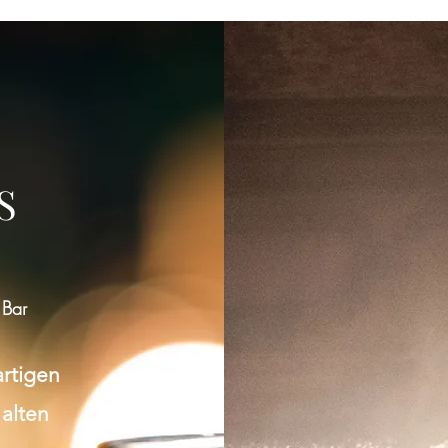
Gruppe konnte nicht gefunden werden
Bitte zur Gruppenliste zurückkehren und es erneut versuchen.
S
Zur Gruppenliste
 Bar
artigen
 alten