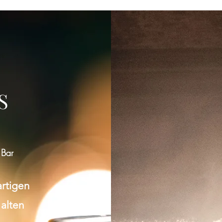
Gruppe konnte nicht gefunden werden
Bitte zur Gruppenliste zurückkehren und es erneut versuchen.
S
Zur Gruppenliste
 Bar
artigen
 alten