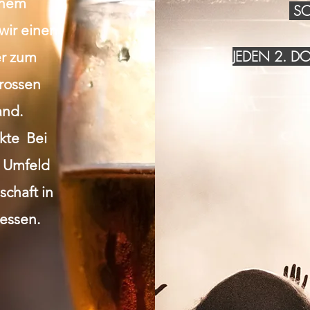
inem
SO
wir einen
JEDEN 2. 
r zum
grossen
and.
akte Bei
n Umfeld
chaft in
essen.