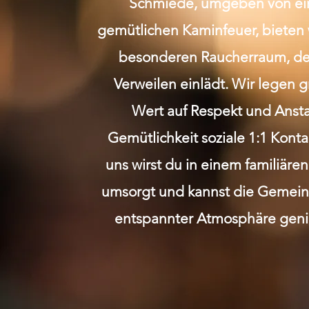
Schmiede, umgeben von e
gemütlichen Kaminfeuer, bieten 
besonderen Raucherraum, de
Verweilen einlädt. Wir legen 
Wert auf Respekt und Anst
Gemütlichkeit soziale 1:1 Kont
uns wirst du in einem familiäre
umsorgt und kannst die Gemeins
entspannter Atmosphäre geni