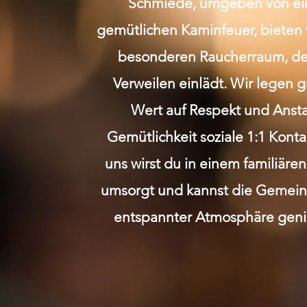
Schmiede, umgeben von e
gemütlichen Kaminfeuer, bieten 
besonderen Raucherraum, de
Verweilen einlädt. Wir legen 
Wert auf Respekt und Anst
Gemütlichkeit soziale 1:1 Kont
uns wirst du in einem familiäre
umsorgt und kannst die Gemeins
entspannter Atmosphäre geni