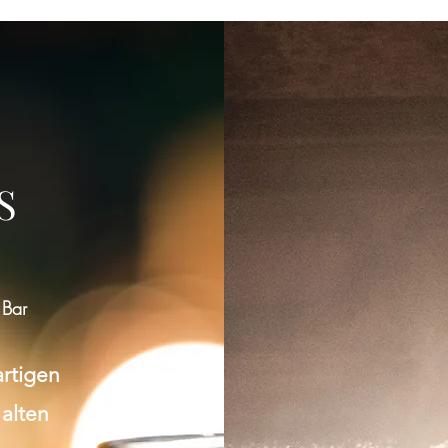
Gruppe konnte nicht gefunden werden
Bitte zur Gruppenliste zurückkehren und es erneut versuchen.
S
Zur Gruppenliste
 Bar
artigen
 alten