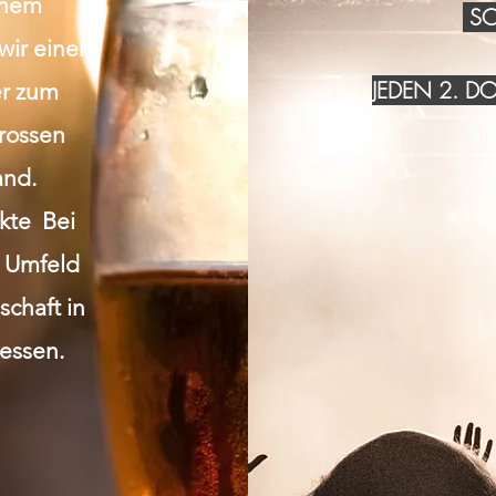
inem
SO
wir einen
JEDEN 2. 
r zum
grossen
and.
akte Bei
n Umfeld
chaft in
essen.