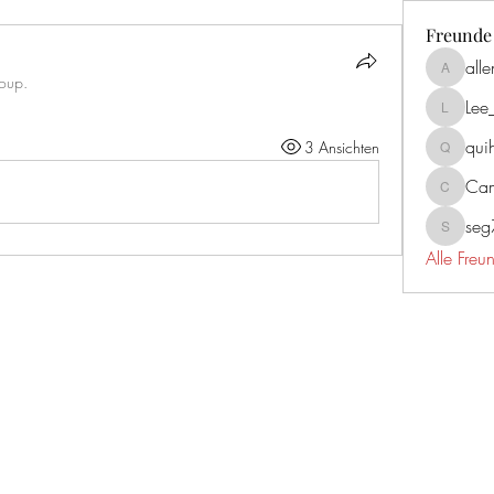
Freunde
all
allenrea
roup.
Lee
Lee_mar
qui
3 Ansichten
quiherz2
Cam
Campbel
se
seg731
Alle Fre