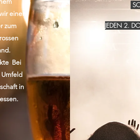
inem
SO
wir einen
JEDEN 2. 
r zum
grossen
and.
akte Bei
n Umfeld
chaft in
essen.