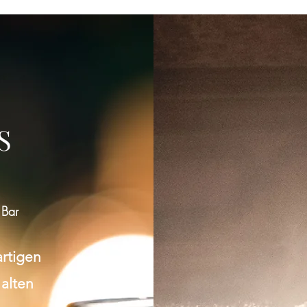
S
 Bar
artigen
 alten