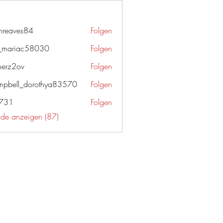
enreaves84
Folgen
ves84
_mariac58030
Folgen
iac58030
herz2ov
Folgen
ov
pbell_dorothya83570
Folgen
l_dorothya83570
g731
Folgen
unde anzeigen (87)