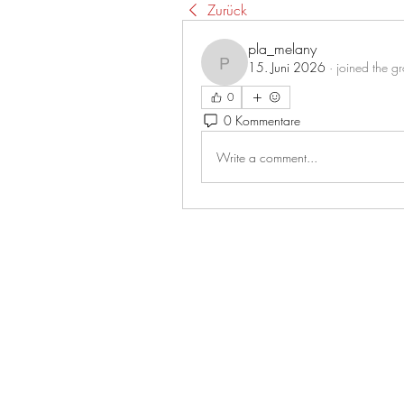
Zurück
pla_melany
15. Juni 2026
·
joined the g
pla_melany
0
0 Kommentare
Write a comment...