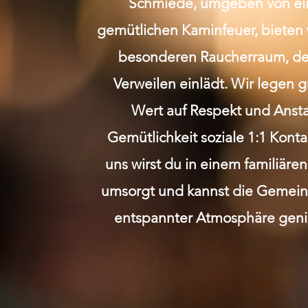
Schmiede, umgeben von e
gemütlichen Kaminfeuer, bieten 
besonderen Raucherraum, de
Verweilen einlädt. Wir legen 
Wert auf Respekt und Anst
Gemütlichkeit soziale 1:1 Kont
uns wirst du in einem familiäre
umsorgt und kannst die Gemeins
entspannter Atmosphäre geni