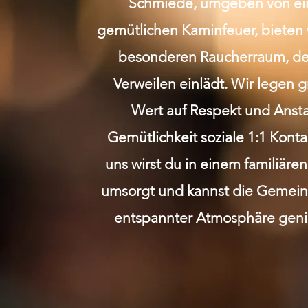
Schmiede, umgeben von e
gemütlichen Kaminfeuer, bieten 
besonderen Raucherraum, de
Verweilen einlädt. Wir legen 
Wert auf Respekt und Anst
Gemütlichkeit soziale 1:1 Kont
uns wirst du in einem familiäre
umsorgt und kannst die Gemeins
entspannter Atmosphäre geni