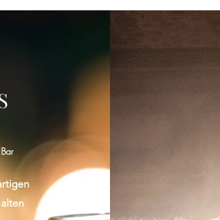
Gruppe konnte nicht gefunden werden
Bitte zur Gruppenliste zurückkehren und es erneut versuchen.
S
Zur Gruppenliste
 Bar
artigen
 alten