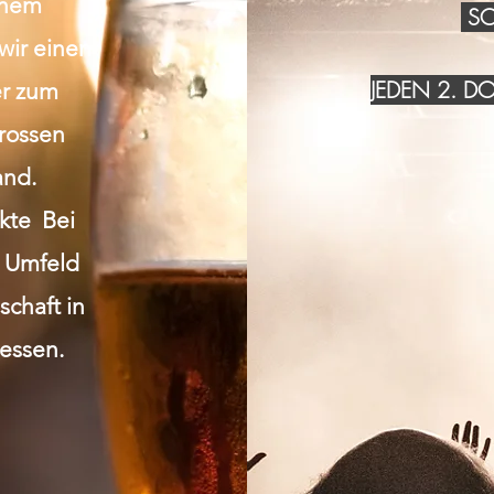
inem
SO
wir einen
JEDEN 2. 
r zum
grossen
and.
akte Bei
n Umfeld
chaft in
essen.