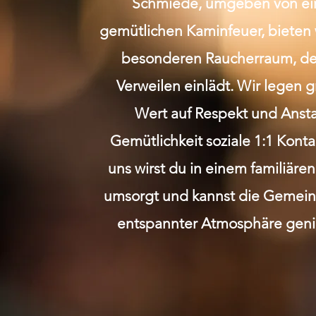
Schmiede, umgeben von e
gemütlichen Kaminfeuer, bieten 
besonderen Raucherraum, de
Verweilen einlädt. Wir legen 
Wert auf Respekt und Anst
Gemütlichkeit soziale 1:1 Kont
uns wirst du in einem familiäre
umsorgt und kannst die Gemeins
entspannter Atmosphäre geni