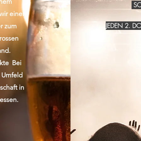
inem
SO
wir einen
JEDEN 2. 
r zum
grossen
and.
akte Bei
n Umfeld
chaft in
essen.