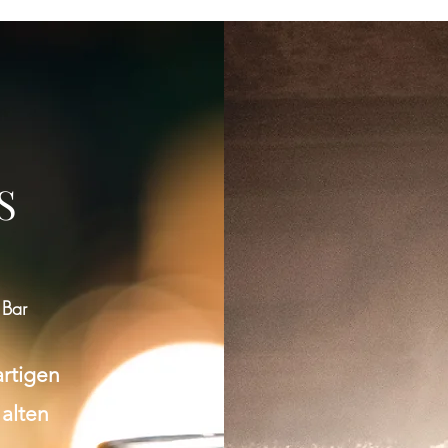
S
 Bar
artigen
 alten