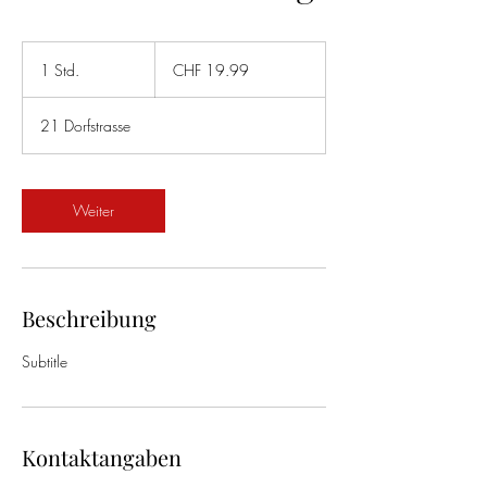
19.99
Schweizer
1 Std.
1
CHF 19.99
Franken
S
t
21 Dorfstrasse
d
Weiter
Beschreibung
Subtitle
Kontaktangaben