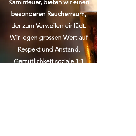
Kaminfeuer, bieten wir einen
besonderen Raucherraum,
der zum Verweilen einlädt.
Wir legen grossen Wert auf
Respekt und Anstand.
Gemütlichkeit soziale 1:1
Kontakte Bei uns wirst du in
einem familiären Umfeld
umsorgt und kannst die
Gemeinschaft in entspannter
Atmosphäre geniessen.