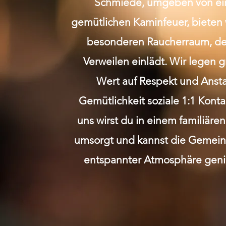
Schmiede, umgeben von e
gemütlichen Kaminfeuer, bieten 
besonderen Raucherraum, de
Verweilen einlädt. Wir legen 
Wert auf Respekt und Anst
Gemütlichkeit soziale 1:1 Kont
uns wirst du in einem familiäre
umsorgt und kannst die Gemeins
entspannter Atmosphäre geni