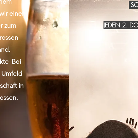
inem
SO
wir einen
JEDEN 2. 
r zum
grossen
and.
akte Bei
n Umfeld
chaft in
essen.