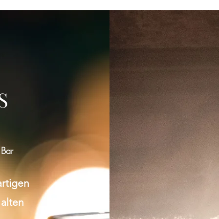
Gruppe konnte nicht gefunden werden
Bitte zur Gruppenliste zurückkehren und es erneut versuchen.
S
Zur Gruppenliste
 Bar
artigen
 alten