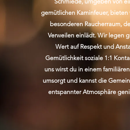
Schmiede, umgeben von e
gemütlichen Kaminfeuer, bieten 
besonderen Raucherraum, de
Verweilen einlädt. Wir legen 
Wert auf Respekt und Anst
Gemütlichkeit soziale 1:1 Kont
uns wirst du in einem familiäre
umsorgt und kannst die Gemeins
entspannter Atmosphäre geni