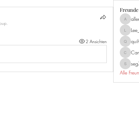
Freunde
all
allenrea
roup.
Lee
Lee_mar
qui
2 Ansichten
quiherz2
Cam
Campbel
se
seg731
Alle Fre