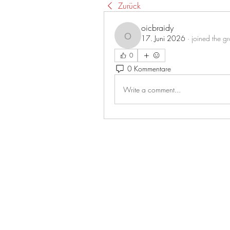
Zurück
oicbraidy
17. Juni 2026
·
joined the g
oicbraidy
0
0 Kommentare
Write a comment...