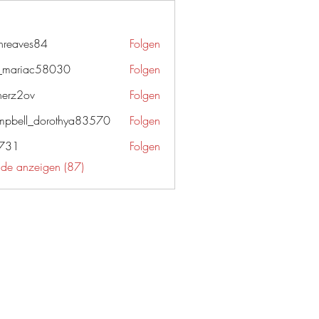
enreaves84
Folgen
ves84
_mariac58030
Folgen
iac58030
herz2ov
Folgen
ov
pbell_dorothya83570
Folgen
l_dorothya83570
g731
Folgen
unde anzeigen (87)