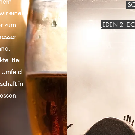
inem
SO
wir einen
JEDEN 2. 
r zum
grossen
and.
akte Bei
n Umfeld
chaft in
essen.