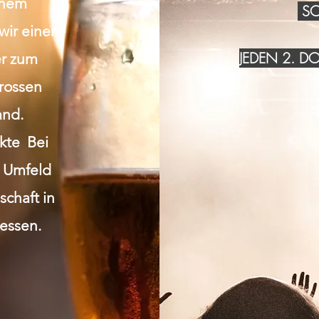
inem
SO
wir einen
JEDEN 2. 
r zum
grossen
and.
akte Bei
n Umfeld
chaft in
essen.