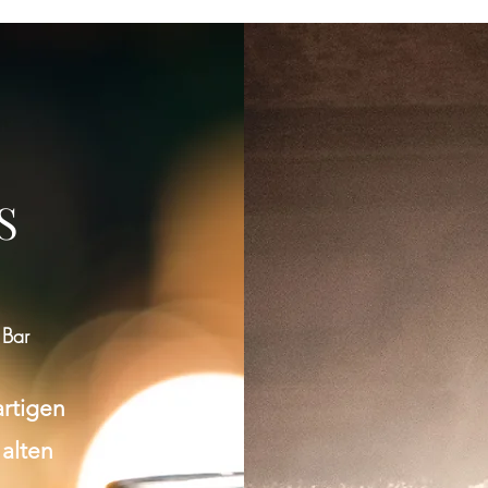
Gruppe konnte nicht gefunden werden
Bitte zur Gruppenliste zurückkehren und es erneut versuchen.
S
Zur Gruppenliste
 Bar
artigen
 alten