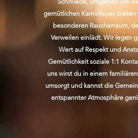
Schmiede, umgeben von e
gemütlichen Kaminfeuer, bieten 
besonderen Raucherraum, de
Verweilen einlädt. Wir legen 
Wert auf Respekt und Anst
Gemütlichkeit soziale 1:1 Kont
uns wirst du in einem familiäre
umsorgt und kannst die Gemeins
entspannter Atmosphäre geni