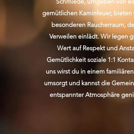
Schmiede, umgeben von e
gemütlichen Kaminfeuer, bieten 
besonderen Raucherraum, de
Verweilen einlädt. Wir legen 
Wert auf Respekt und Anst
Gemütlichkeit soziale 1:1 Kont
uns wirst du in einem familiäre
umsorgt und kannst die Gemeins
entspannter Atmosphäre geni