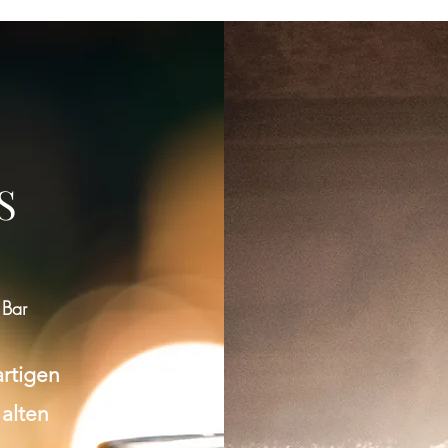
Gruppe konnte nicht gefunden werden
Bitte zur Gruppenliste zurückkehren und es erneut versuchen.
S
Zur Gruppenliste
 Bar
artigen
 alten