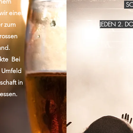
inem
SO
wir einen
JEDEN 2. 
r zum
grossen
and.
akte Bei
n Umfeld
chaft in
essen.