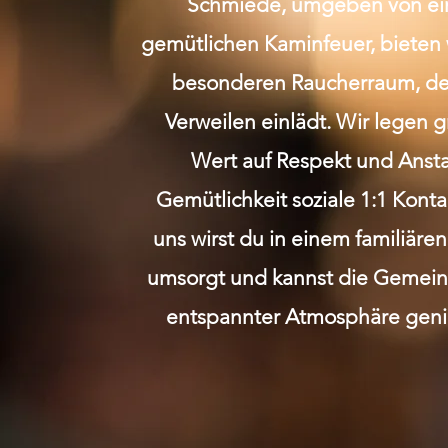
Schmiede, umgeben von e
gemütlichen Kaminfeuer, bieten 
besonderen Raucherraum, de
Verweilen einlädt. Wir legen 
Wert auf Respekt und Anst
Gemütlichkeit soziale 1:1 Kont
uns wirst du in einem familiäre
umsorgt und kannst die Gemeins
entspannter Atmosphäre geni