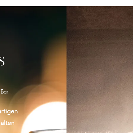
Gruppe konnte nicht gefunden werden
Bitte zur Gruppenliste zurückkehren und es erneut versuchen.
S
Zur Gruppenliste
 Bar
artigen
 alten