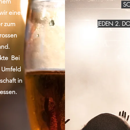
inem
SO
wir einen
JEDEN 2. 
r zum
grossen
and.
akte Bei
n Umfeld
chaft in
essen.