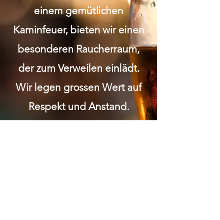
einem gemütlichen
Kaminfeuer, bieten wir einen
besonderen Raucherraum,
der zum Verweilen einlädt.
Wir legen grossen Wert auf
Respekt und Anstand.
Gemütlichkeit soziale 1:1
Kontakte Bei uns wirst du in
einem familiären Umfeld
umsorgt und kannst die
Gemeinschaft in entspannter